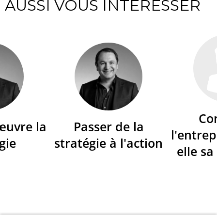
AUSSI VOUS INTÉRESSER
Co
œuvre la
Passer de la
l'entrep
gie
stratégie à l'action
elle sa