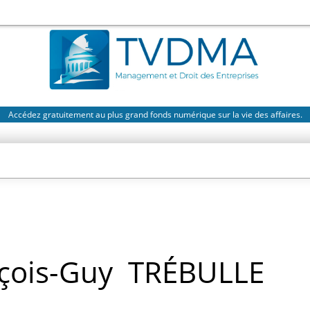
Accédez gratuitement au plus grand fonds numérique sur la vie des affaires.
çois-Guy
TRÉBULLE