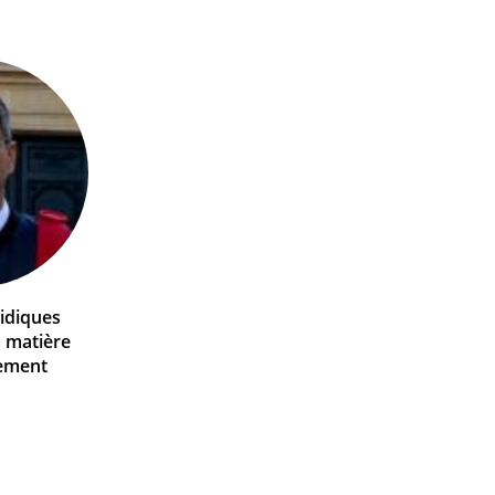
ridiques
n matière
ement