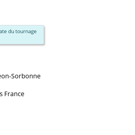
date du tournage
théon-Sorbonne
is France