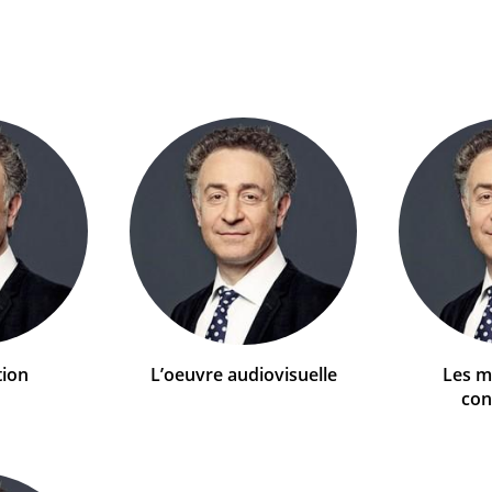
tion
L’oeuvre audiovisuelle
Les mé
con