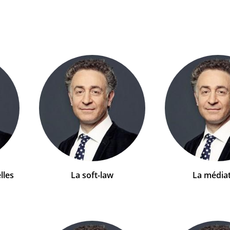
lles
La soft-law
La média